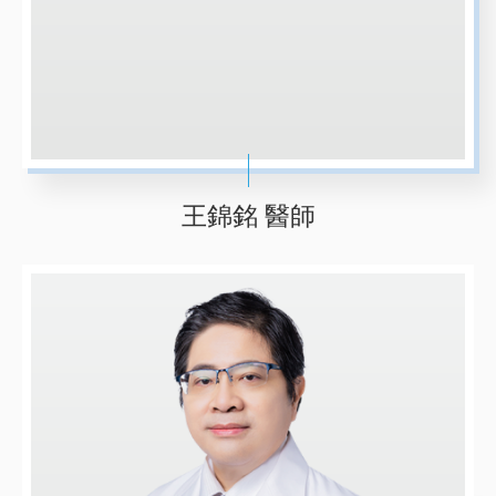
王錦銘 醫師