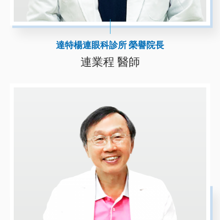
達特楊連眼科診所 榮譽院長
連業程 醫師