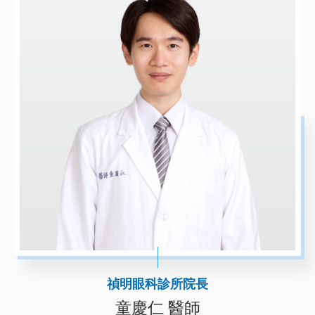
禎明眼科診所院長
童慶仁 醫師