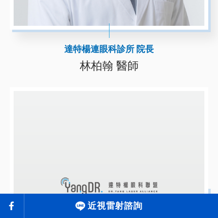
達特楊連眼科診所 院長
林柏翰 醫師
近視雷射諮詢