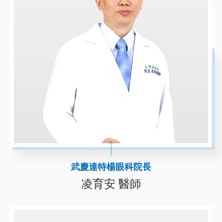
武慶達特楊眼科院長
凌育安 醫師