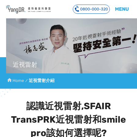
MENU
0800-000-320
到主要內容
近視雷射
Home
近視雷射介紹
認識近視雷射,SFAIR
TransPRK近視雷射和smile
pro該如何選擇呢?