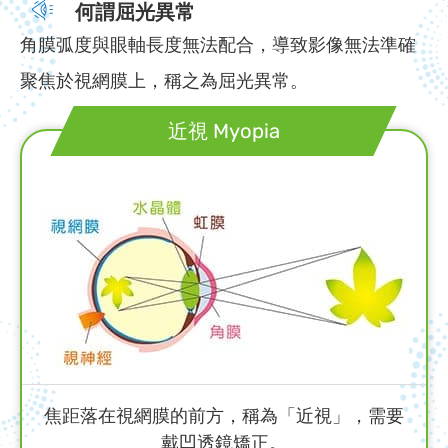
何謂屈光異常
角膜弧度與眼軸長度無法配合，導致影像無法準確
聚焦於視網膜上，稱之為屈光異常。
近視 Myopia
焦距落在視網膜的前方，稱為「近視」，需要
戴凹透鏡矯正。