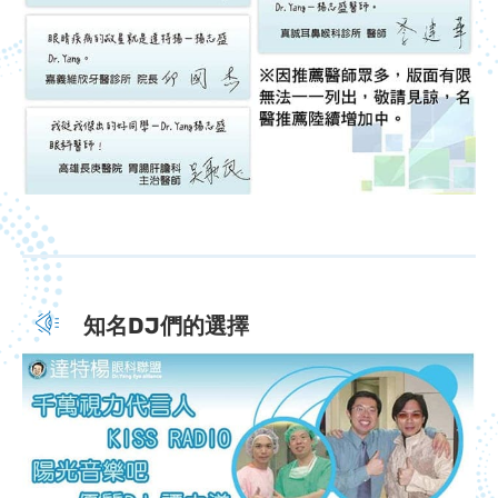
知名DJ們的選擇