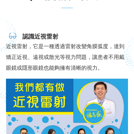
認識近視雷射
近視雷射，它是一種透過雷射改變角膜弧度，達到
矯正近視、遠視或散光等視力問題，讓患者不用戴
眼鏡或隱形眼鏡也能夠擁有清晰的視力。