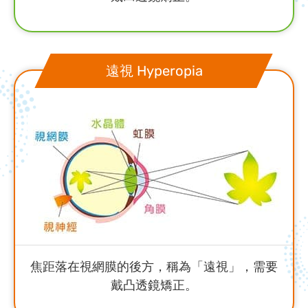
遠視 Hyperopia
焦距落在視網膜的後方，稱為「遠視」，需要
戴凸透鏡矯正。