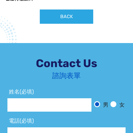
BACK
Contact Us
諮詢表單
姓名(必填)
男
女
電話(必填)