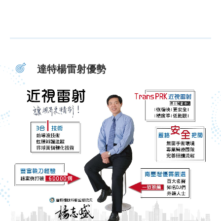
達特楊雷射優勢