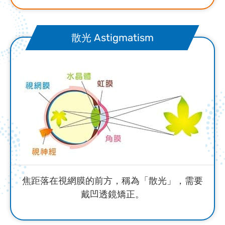
散光 Astigmatism
焦距落在視網膜的前方，稱為「散光」，需要
戴凹透鏡矯正。