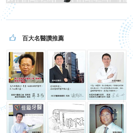
百大名醫讚推薦