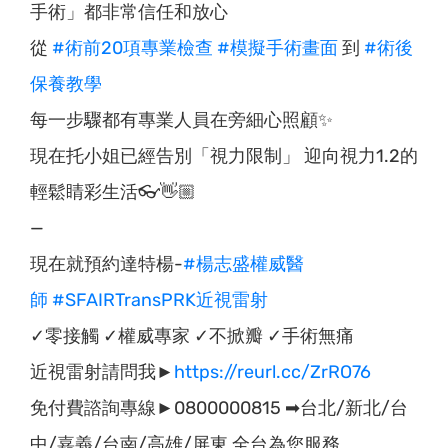
手術」都非常信任和放心
從
#術前20項專業檢查
#模擬手術畫面
到
#術後
保養教學
每一步驟都有專業人員在旁細心照顧✨
現在托小姐已經告別「視力限制」 迎向視力1.2的
輕鬆睛彩生活👓👋🏼
—
現在就預約達特楊-
#楊志盛權威醫
師
#SFAIRTransPRK近視雷射
✓零接觸 ✓權威專家 ✓不掀瓣 ✓手術無痛
近視雷射請問我►
https://reurl.cc/ZrRO76
免付費諮詢專線►0800000815 ➡台北/新北/台
中/嘉義/台南/高雄/屏東 全台為您服務